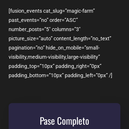
[fusion_events cat_slug=”magic-farm”
past_events=”no” order=”ASC”
number_posts=”5″ columns=”3″
picture_size=”auto” content_length=”no_text”
pagination=”no” hide_on_mobile=”small-
visibility,medium-visibility,large-visibility”
padding_top=”10px” padding_right=”0px”
padding_bottom=”10px” padding_left=”0px” /]
Pase Completo